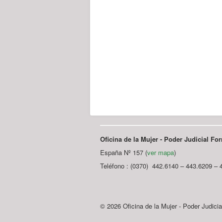
Oficina de la Mujer - Poder Judicial F
España Nº 157 (
ver mapa
)
Teléfono : (0370) 442.6140 – 443.6209 – 
© 2026 Oficina de la Mujer - Poder Judici