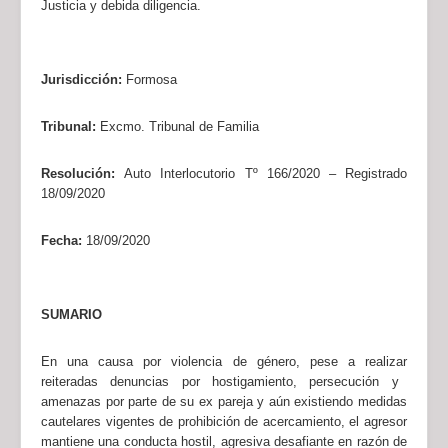
Justicia y debida diligencia.
Jurisdicción:
Formosa
Tribunal:
Excmo. Tribunal de Familia
Resolución:
Auto Interlocutorio Tº 1
66
/2020 – Registrado
1
8
/0
9
/2020
Fecha:
1
8
/0
9
/2020
SUMARIO
En una causa por violencia de género,
pese a realizar
reiteradas denuncias por hostigamiento, persecución y
amenazas por parte de su ex pareja y aún
existiendo
medidas
cautelares vigentes de prohibición de acercamiento, el agresor
mantiene una conducta hostil, agresiva desafiante en razón de