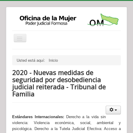
Institucional
Actividades
Jurisprudencia
Usted está aquí:
Inicio
Legislación
Novedades
2020 - Nuevas medidas de
Recursos y Servicios de Atención
Contacto
seguridad por desobediencia
judicial reiterada - Tribunal de
Familia
Estándares Internacionales:
Derecho a la vida sin
violencia: Violencia
e
conómica,
social, ambiental y
psicológica.
Derecho a la Tutela Judicial Efectiva: Acceso a