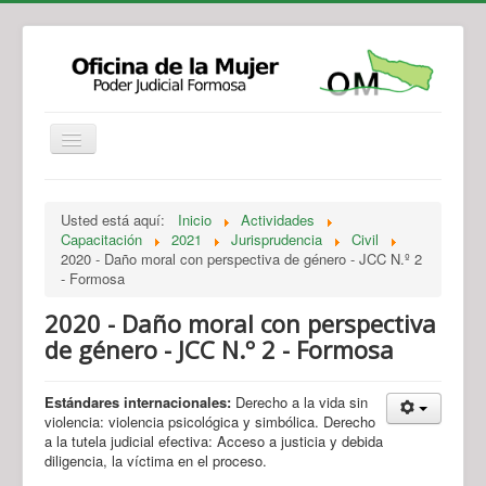
Institucional
Actividades
Jurisprudencia
Usted está aquí:
Inicio
Actividades
Legislación
Novedades
Capacitación
2021
Jurisprudencia
Civil
2020 - Daño moral con perspectiva de género - JCC N.º 2
Recursos y Servicios de Atención
Contacto
- Formosa
2020 - Daño moral con perspectiva
de género - JCC N.º 2 - Formosa
Estándares internacionales:
Derecho a la vida sin
violencia: violencia psicológica y simbólica. Derecho
a la tutela judicial efectiva: Acceso a justicia y debida
diligencia, la víctima en el proceso.