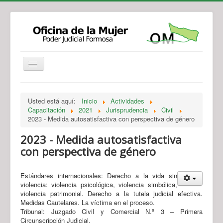
Institucional
Actividades
Jurisprudencia
Usted está aquí:
Inicio
Actividades
Legislación
Novedades
Capacitación
2021
Jurisprudencia
Civil
2023 - Medida autosatisfactiva con perspectiva de género
Recursos y Servicios de Atención
Contacto
2023 - Medida autosatisfactiva
con perspectiva de género
Estándares internacionales: Derecho a la vida sin
violencia: violencia psicológica, violencia simbólica,
violencia patrimonial. Derecho a la tutela judicial efectiva.
Medidas Cautelares. La víctima en el proceso.
Tribunal: Juzgado Civil y Comercial N.º 3 – Primera
Circunscripción Judicial.