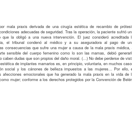
or mala praxis derivada de una cirugía estética de recambio de prótesi
condiciones adecuadas de seguridad. Tras la operación, la paciente sufrió u
 que la obligó a una nueva intervención. El juez consideró acreditada l
ncia, el tribunal condenó al médico y a su aseguradora al pago de un
Las consecuencias que sufre una mujer a causa de la mala praxis médica, 
parte sensible del cuerpo femenino como lo son las mamas, debió generarl
no caben dudas que son propios del daño moral. (…) No debe perderse de vist
a estética de implantes mamarios es, en principio, voluntaria, en muchos cas
ón social y los cánones de belleza impuestos a las mujeres… Por ello, e
s afecciones emocionales que ha generado la mala praxis en la vida de l
 como mujer; conforme a los derechos protegidos por la Convención de Belé