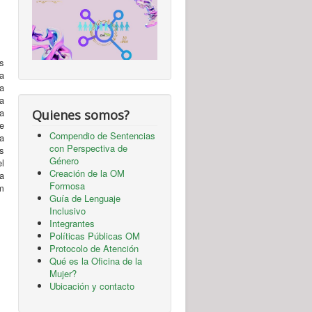
s
na
a
a
a
Quienes somos?
e
Compendio de Sentencias
a
con Perspectiva de
os
Género
l
Creación de la OM
a
Formosa
m
Guía de Lenguaje
Inclusivo
Integrantes
Políticas Públicas OM
Protocolo de Atención
Qué es la Oficina de la
Mujer?
Ubicación y contacto