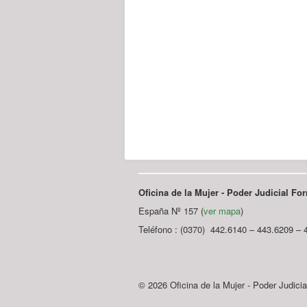
Oficina de la Mujer - Poder Judicial F
España Nº 157 (
ver mapa
)
Teléfono : (0370) 442.6140 – 443.6209 – 
© 2026 Oficina de la Mujer - Poder Judici