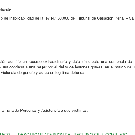
 Nación
io de inaplicabilidad de la ley N.º 63.006 del Tribunal de Casación Penal – Sa
ión admitió un recurso extraordinario y dejó sin efecto una sentencia de l
una condena a una mujer por el delito de lesiones graves, en el marco de u
e violencia de género y actuó en legítima defensa.
la Trata de Personas y Asistencia a sus víctimas.
PLETO
|
DESCARGAR ADMISIÓN DEL RECURSO CSJN COMPLETO