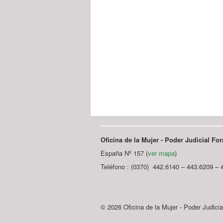
Oficina de la Mujer - Poder Judicial F
España Nº 157 (
ver mapa
)
Teléfono : (0370) 442.6140 – 443.6209 – 
© 2026 Oficina de la Mujer - Poder Judici