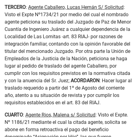
TERCERO
:
Agente Caballero, Lucas Hernán S/ Solicitud
:
Visto el Expte Nº1734/21 por medio del cual el nombrado
agente peticiona su traslado del Juzgado de Paz de Menor
Cuantía de Ingeniero Juárez a cualquier dependencia de la
Localidad de Las Lomitas -art. 83 RIAJ- por razones de
integración familiar, contando con la opinión favorable del
titular del mencionado Juzgado. Por otra parte la Unión de
Empleados de la Justicia de la Nación, peticiona se haga
lugar al pedido de traslado del agente Caballero, por
cumplir con los requisitos previstos en la normativa citada
y con la anuencia del Sr. Juez;
ACORDARON
: Hacer lugar al
traslado requerido a partir del 1º de Agosto del corriente
año, atento a su situación de revista y por cumplir los
requisitos establecidos en el art. 83 del RIAJ.
CUARTO
:
Agente Rios, Malena s/ Solicitud
: Visto el Expte.
Nº 1186/21 mediante el cual la citada agente, solicita se
abone en forma retroactiva el pago del beneficio
denominado “Asignación por Hijo”, las que fueron