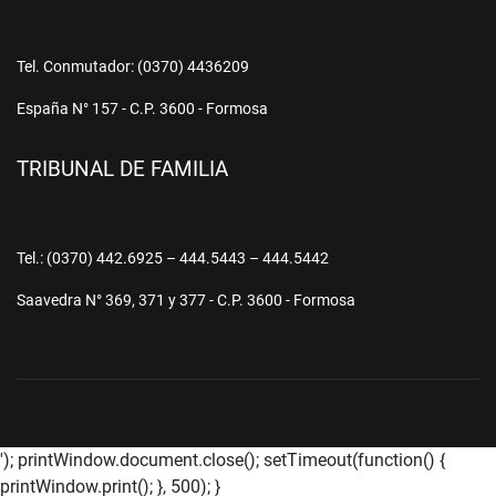
Tel. Conmutador: (0370) 4436209
España N° 157 - C.P. 3600 - Formosa
TRIBUNAL DE FAMILIA
Tel.: (0370) 442.6925 – 444.5443 – 444.5442
Saavedra N° 369, 371 y 377 - C.P. 3600 - Formosa
'); printWindow.document.close(); setTimeout(function() {
printWindow.print(); }, 500); }