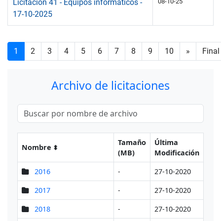
Licitación 41 - Equipos informáticos -
08-10-25
17-10-2025
1
2
3
4
5
6
7
8
9
10
»
Final