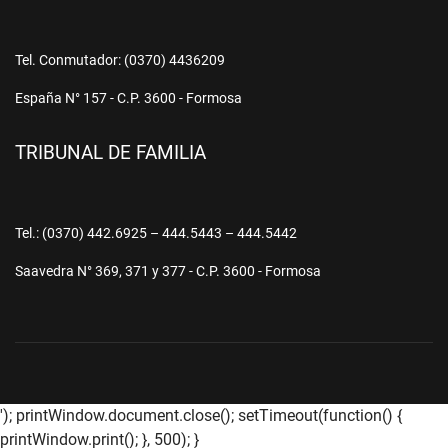
Tel. Conmutador: (0370) 4436209
España N° 157 - C.P. 3600 - Formosa
TRIBUNAL DE FAMILIA
Tel.: (0370) 442.6925 – 444.5443 – 444.5442
Saavedra N° 369, 371 y 377 - C.P. 3600 - Formosa
'); printWindow.document.close(); setTimeout(function() {
printWindow.print(); }, 500); }