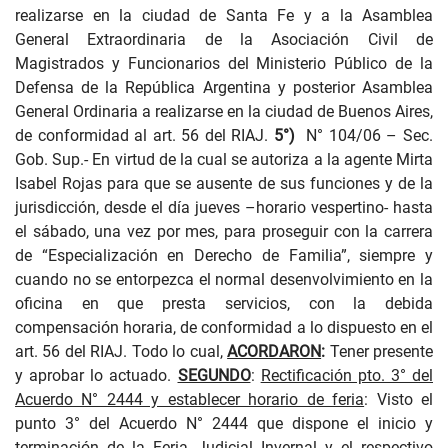
realizarse en la ciudad de Santa Fe y a la Asamblea
General Extraordinaria de la Asociación Civil de
Magistrados y Funcionarios del Ministerio Público de la
Defensa de la República Argentina y posterior Asamblea
General Ordinaria a realizarse en la ciudad de Buenos Aires,
de conformidad al art. 56 del RIAJ.
5°)
N° 104/06 – Sec.
Gob. Sup.- En virtud de la cual se autoriza a la agente Mirta
Isabel Rojas para que se ausente de sus funciones y de la
jurisdicción, desde el día jueves –horario vespertino- hasta
el sábado, una vez por mes, para proseguir con la carrera
de “Especialización en Derecho de Familia”, siempre y
cuando no se entorpezca el normal desenvolvimiento en la
oficina en que presta servicios, con la debida
compensación horaria, de conformidad a lo dispuesto en el
art. 56 del RIAJ. Todo lo cual,
ACORDARON
:
Tener presente
y aprobar lo actuado.
SEGUNDO
:
Rectificación pto. 3° del
Acuerdo N° 2444 y establecer horario de feria
: Visto el
punto 3° del Acuerdo N° 2444 que dispone el inicio y
terminación de la Feria Judicial Invernal y el respectivo