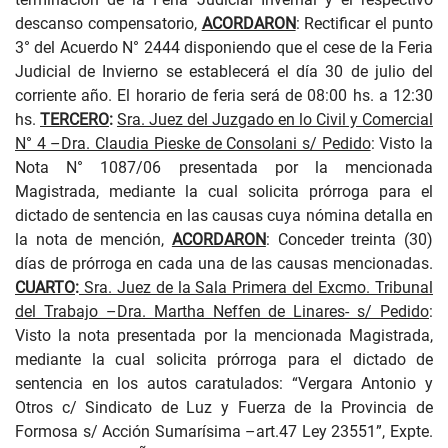
descanso compensatorio,
ACORDARON
: Rectificar el punto
3° del Acuerdo N° 2444 disponiendo que el cese de la Feria
Judicial de Invierno se establecerá el día 30 de julio del
corriente año. El horario de feria será de 08:00 hs. a 12:30
hs.
TERCERO
:
Sra. Juez del Juzgado en lo Civil y Comercial
N° 4 –Dra. Claudia Pieske de Consolani s/ Pedido
:
Visto la
Nota N° 1087/06 presentada por la mencionada
Magistrada, mediante la cual solicita prórroga para el
dictado de sentencia en las causas cuya nómina detalla en
la nota de mención,
ACORDARON
:
Conceder treinta (30)
días de prórroga en cada una de las causas mencionadas.
CUARTO
:
Sra. Juez de la Sala Primera del Excmo. Tribunal
del Trabajo –Dra. Martha Neffen de Linares- s/ Pedido
:
Visto la nota presentada por la mencionada Magistrada,
mediante la cual solicita prórroga para el dictado de
sentencia en los autos caratulados: “Vergara Antonio y
Otros c/ Sindicato de Luz y Fuerza de la Provincia de
Formosa s/ Acción Sumarísima –art.47 Ley 23551”, Expte.