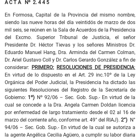
A C T A
Nº
2. 4 4 5
En Formosa, Capital de la Provincia del mismo nombre,
siendo las nueve horas del día veintidós de marzo de dos
mil seis, se reúnen en la Sala de Acuerdos de la Presidencia
del Excmo. Superior Tribunal de Justicia, el señor
Presidente Dr. Héctor Tievas y los señores Ministros Dr.
Eduardo Manuel Hang, Dra. Arminda del Carmen Colman,
Dr. Ariel Gustavo Coll y Dr. Carlos Gerardo González
a fin de
considerar:
PRIMERO:
RESOLUCIONES DE PRESIDENCIA
:
En virtud de lo dispuesto en el Art. 29 inc.10º de la Ley
Orgánica del Poder Judicial, la Presidencia ha dictado las
siguientes Resoluciones del Registro de la Secretaría de
Gobierno:
1º)
Nº 92/06
– Sec. Gob. Sup.- En virtud de la
cual se concede a la Dra. Angela Carmen Doldan licencia
por enfermedad de largo tratamiento desde el 02 al 16 de
marzo del corriente año, conforme art. 49° del RIAJ).
2°)
N°
94/06 – Sec. Gob. Sup.-
En virtud de la cual se autoriza a
la agente Angélica Cecilia Agüero, a cumplir su labor diaria