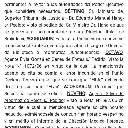
pertinentes e invitar a las autoridades del Poder Ejecutivo
que considere necesarios.
SÉPTIMO
:
Sr. Ministro del
Superior Tribunal de Justicia –Dr. Eduardo Manuel Hang-
s/ Pedido
:
Visto
el pedido del Sr. Ministro Dr. Hang de que
se proceda al nombramiento de un Director titular de
Biblioteca,
ACORDARON
:
Facultar a Presidencia a convocar
a concurso de antecedentes para cubrir el cargo de Director
de Biblioteca e Informática Jurisprudencial.
OCTAVO
:
Agente Elvia González Genes de Fretes s/ Pedido
:
Visto
la
Nota N° 1072/06 en virtud de la cual, la mencionada
agente solicita se corrija el error incurrido en el Punto
Décimo Tercero en el que se consigna “Elbia” debiendo
decir en su lugar “Elvia”,
ACORDARON
:
Rectificar por
Secretaría como se solicita.
NOVENO
:
Agente Silvia R.
Albornoz de Pérez s/ Pedido
:
Visto
la Nota N° 682/06 en
virtud de la cual la mencionada agente solicita horario
reducido, eximiéndosele de concurrir en horario vespertino
y en mérito al informe de la Dirección Médica Forense,
ACORDARON
:
Conceder la reducción horaria solicitada.