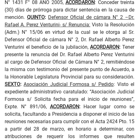
N° 1431 F° 08 AÑO 2005,
ACORDARON
:
Conceder treinta
(30) días de prórroga para dictar sentencia en la causa de
mención.
QUINTO
:
Defensor Oficial de cámara N° 2 –Dr.
Rafael A. Perez Venturini- s/ Renuncia:
Visto
la Resolución
(Adm.) N° 15/06 en virtud de la cual se le otorga al Sr.
Defensor Oficial de cámara N° 2, Dr. Rafael Alberto Perez
Venturini el beneficio de la jubilación,
ACORDARON
:
Tener
presente la renuncia del Dr. Rafael Alberto Perez Venturini
al cargo de Defensor Oficial de Cámara N° 2, remitiéndose
la misma con testimonio del presente punto de Acuerdo, a
la Honorable Legislatura Provincial para su consideración
.
SEXTO
:
Asociación Judicial Formosa s/ Pedido
:
Visto el
expediente administrativo caratulado: “Asociación Judicial
Formosa s/ Solicita fecha para el inicio de reuniones”,
Expte. N° 891/06
,
ACORDARON
:
Hacer lugar como se
solicita, facultando a Presidencia a disponer el inicio de las
reuniones necesarias para cumplir con el Acta 2424 Pto. 15
a partir del 28 de marzo, en horario a determinar, con
atribuciones de requerir los informes que resulten