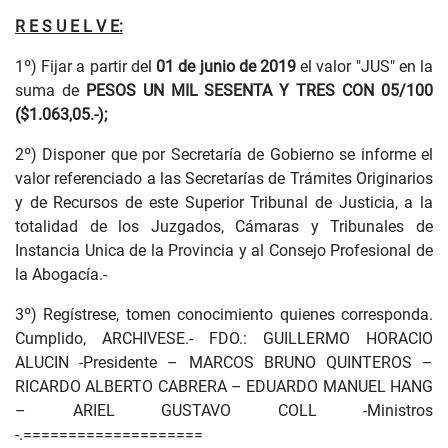
R E S U E L V E:
1º) Fijar a partir del
01 de junio de 2019
el valor "JUS" en la
suma de
PESOS UN MIL SESENTA Y TRES CON 05/100
($1.063,05.-);
2º) Disponer que por Secretaría de Gobierno se informe el
valor referenciado a las Secretarías de Trámites Originarios
y de Recursos de este Superior Tribunal de Justicia, a la
totalidad de los Juzgados, Cámaras y Tribunales de
Instancia Unica de la Provincia y al Consejo Profesional de
la Abogacía.-
3º) Regístrese, tomen conocimiento quienes corresponda.
Cumplido, ARCHIVESE.- FDO.: GUILLERMO HORACIO
ALUCIN -Presidente – MARCOS BRUNO QUINTEROS –
RICARDO ALBERTO CABRERA – EDUARDO MANUEL HANG
– ARIEL GUSTAVO COLL -Ministros
-.====================