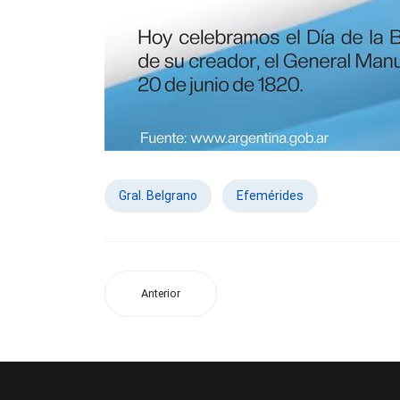
Gral. Belgrano
Efemérides
Anterior