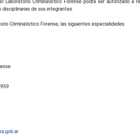
 Laboratorio Criminalístico Forense podrá ser autorizado a re
 disciplinarias de sus integrantes.
io Criminalístico Forense, las siguientes especialidades:
rense
6959
a.gob.ar