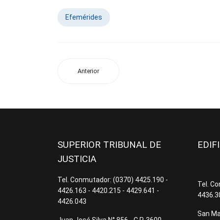
Efemérides
Anterior
SUPERIOR TRIBUNAL DE
EDIF
JUSTICIA
Tel. Conmutador: (0370) 4425.190 -
Tel. C
4426.163 - 4420.215 - 4429.641 -
4436.3
4426.043
San Mar