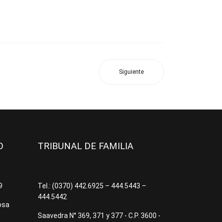
Siguiente
JO
TRIBUNAL DE FAMILIA
09
Tel.: (0370) 442.6925 – 444.5443 –
444.5442
osa
Saavedra N° 369, 371 y 377 - C.P. 3600 -