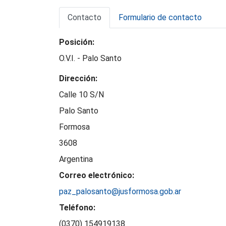
Contacto
Formulario de contacto
Posición:
O.V.I. - Palo Santo
Dirección:
Calle 10 S/N
Palo Santo
Formosa
3608
Argentina
Correo electrónico:
paz_palosanto@jusformosa.gob.ar
Teléfono:
(0370) 154919138