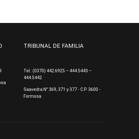
JO
TRIBUNAL DE FAMILIA
09
Tel.: (0370) 442.6925 – 444.5443 –
444.5442
osa
Saavedra N° 369, 371 y 377 - C.P. 3600 -
Formosa