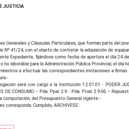
E JUSTICIA
nes Generales y Cláusulas Particulares, que forman parte del pr
ada Nº 41/24, con el objeto de contratar la adquisición de equip
sente Expediente, fijándose como fecha de apertura el día 24 de 
o o no laborable para la Administración Pública Provincial, el día h
ministros a efectuar las correspondientes invitaciones a firmas
ra.-
ogación será con cargo a la Institución 1.2.01.01 - PODER JU
NES DE CONSUMO – Pda. Ppal. 2.9 - Pda. Pcial. 2.9.06 – Repues
para computación; del Presupuesto General vigente.-
nes corresponda. Cumplido, ARCHIVESE.-