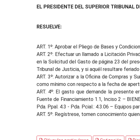
EL PRESIDENTE DEL SUPERIOR TRIBUNAL D
RESUELVE:
ART. 1º: Aprobar el Pliego de Bases y Condicio
ART. 2º: Efectuar un llamado a Licitación Priv
en la Solicitud del Gasto de página 23 del pre
Tribunal de Justicia, y si aquél resultare feriad
ART. 3º: Autorizar a la Oficina de Compras y Su
como mínimo con respecto a la fecha de apertu
ART. 4º: El gasto que demande la presente er
Fuente de Financiamiento 1.1, Inciso 2 – BIE
Pda. Ppal. 4.3 - Pda. Pcial.: 4.3.06 – Equipos 
ART. 5º: Regístrese, tomen conocimiento quie