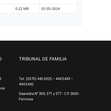
JO
TRIBUNAL DE FAMILIA
09
Tel.: (0370) 442.6925 – 444.5443 –
444.5442
osa
Saavedra N° 369, 371 y 377 - C.P. 3600 -
Formosa