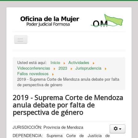
Institucional
Actividades
Jurisprudencia
Usted está aquí:
Inicio
Actividades
Legislación
Novedades
Videoconferencias
2023
Jurisprudencia
Fallos novedosos
Recursos y Servicios de Atención
Contacto
2019 - Suprema Corte de Mendoza anula debate por falta
de perspectiva de género
2019 - Suprema Corte de Mendoza
anula debate por falta de
perspectiva de género
JURISDICCIÓN: Provincia de Mendoza
DEPENDENCIA: Suprema Corte de Justicia de