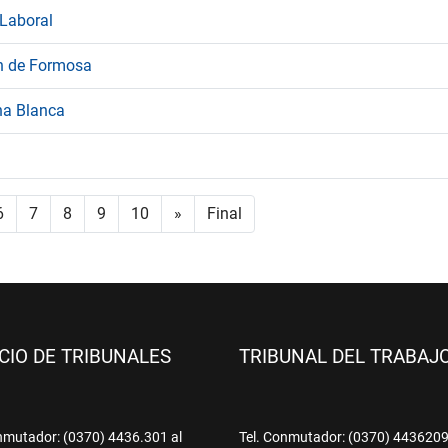
 Laboral
ón de Formosa
na Blanca
6
7
8
9
10
»
Final
ICIO DE TRIBUNALES
TRIBUNAL DEL TRABAJ
nmutador: (0370) 4436.301 al
Tel. Conmutador: (0370) 443620