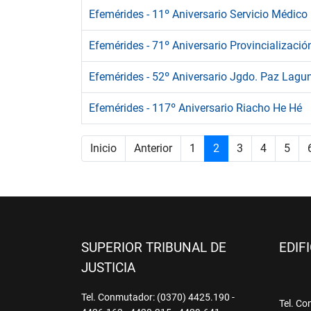
Efemérides - 11º Aniversario Servicio Médico
Efemérides - 71º Aniversario Provincializaci
Efemérides - 52º Aniversario Jgdo. Paz Lagu
Efemérides - 117º Aniversario Riacho He Hé
Inicio
Anterior
1
2
3
4
5
SUPERIOR TRIBUNAL DE
EDIF
JUSTICIA
Tel. Conmutador: (0370) 4425.190 -
Tel. Co